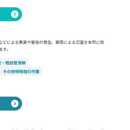
掃
などによる悪臭や害虫の発生、豪雨による氾濫を未然に防
ます。
管・既設管清掃
その他特殊吸引作業