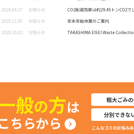
2026.04.27
お知らせ
CO2削減効果は約29.45トンCO2で
2025.11.05
お知らせ
年末年始休業のご案内
2025.10.02
お知らせ
TAKASHIMA EISEI Waste Col
一般
方
の
粗大ごみの
は
分別できな
こちらから
こんなゴミのお悩みあ