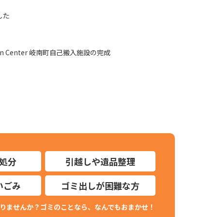
した
lection Center 岐南町自己搬入施設の完成
処分
引越しや
遺品整理
い
ごみ
ゴミ出しが
困難な方
りませんか？
ゴミのことなら、なんでもおまかせ！