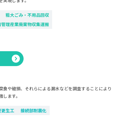
を実現します。
粗大ごみ・不用品回収
別管理産業廃棄物収集運搬
る
生
腐食や破損、それらによる漏水などを調査することにより
強します。
管更生工
接続部耐震化