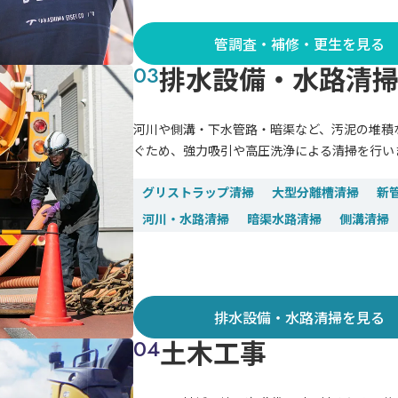
管調査・補修・更生を見る
排水設備・水路清
河川や側溝・下水管路・暗渠など、汚泥の堆積
ぐため、強力吸引や高圧洗浄による清掃を行い
グリストラップ清掃
大型分離槽清掃
新
河川・水路清掃
暗渠水路清掃
側溝清掃
排水設備・水路清掃を見る
土木工事