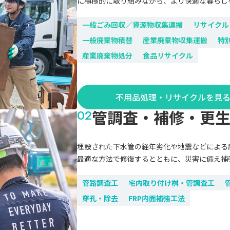
に積極的に取り組みながら、より快適な暮らし
一般ごみ回収／資源物収集運搬
リサイクル
一般廃棄物積替
産業廃棄物収集運搬
特
産業廃棄物処分
食品リサイクル
不用品処理・リサイクルを見
管調査・補修・更
埋設された下水管の経年劣化や地震などによる
最適な方法で修復するとともに、災害に備え補
管路調査工
宅内取り付け桝・管調査工
穿孔・除去
FRP内面補強工法