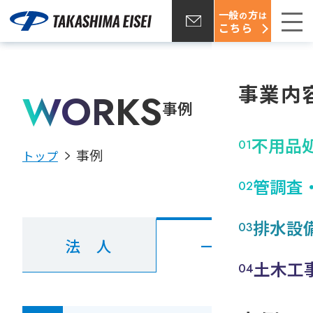
一般
方
の
は
こちら
事業内
WORKS
事例
不用品
事例
トップ
管調査
排水設
法 人
一 般
土木工