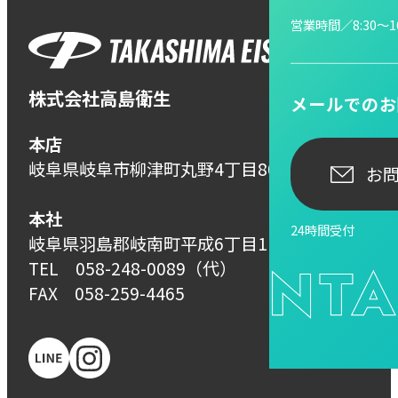
営業時間／8:30〜16
株式会社高島衛生
メールでのお
本店
岐阜県岐阜市柳津町丸野4丁目80番地
お
本社
24時間受付
岐阜県羽島郡岐南町平成6丁目110番地
TEL
058-248-0089
（代）
FAX 058-259-4465